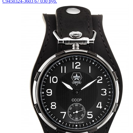
С9450324-3603
67 030 руб.