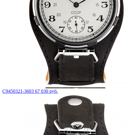
С9450321-3603
67 030 руб.