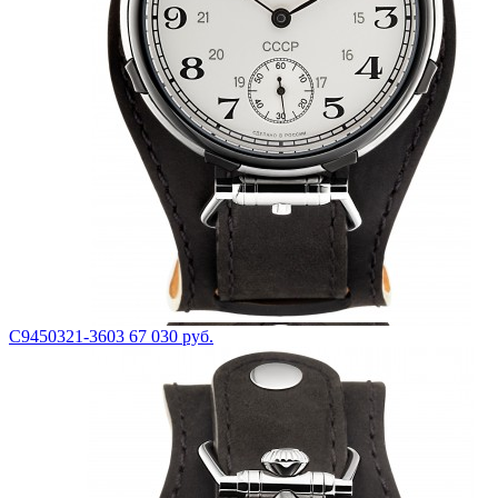
С9450321-3603
67 030 руб.