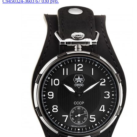
С9450324-3603
67 030 руб.