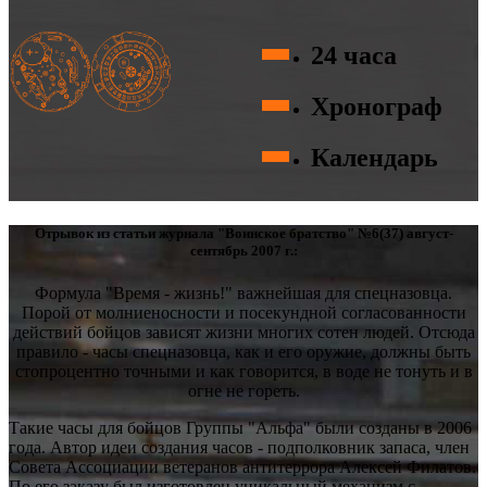
24 часа
Хронограф
Календарь
Отрывок из статьи журнала "Воинское братство" №6(37) август-
сентябрь 2007 г.:
Формула "Время - жизнь!" важнейшая для спецназовца.
Порой от молниеносности и посекундной согласованности
действий бойцов зависят жизни многих сотен людей. Отсюда
правило - часы спецназовца, как и его оружие, должны быть
стопроцентно точными и как говорится, в воде не тонуть и в
огне не гореть.
Такие часы для бойцов Группы "Альфа" были созданы в 2006
года. Автор идеи создания часов - подполковник запаса, член
Совета Ассоциации ветеранов антитеррора Алексей Филатов.
По его заказу был изготовлен уникальный механизм с