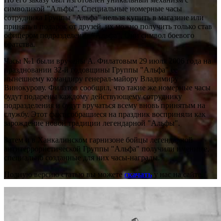
символикой "Альфы". Специальные номерные часы
сотрудника Группы "Альфа" нельзя купить в магазине или
принять в подарок от друзей, их можно получить только став
офицером подразделения "Альфа". Они символ боевого
братства.
Часы №1 были вручены А. Филатовым 29 июля 2006 года на
праздновании 32-й годовщины Группы "Альфа" ее
нынешнему командиру генерал-майору Владимиру
Винокурову. Филатов сообщил, что такие же номерные часы
будут подарены каждому действующему сотруднику
подразделения и будут вручаться всему вновь принятым на
службу. Этот факт собрашиеся на праздник восприняли как
зарождение новой традиции легендарной "Альфы".
Затем и в Ханкалинском гарнизоне бойцы легендарной
антитеррористической Группы "Альфа" получили именные,
специально созданные для них часы-награды.
Полную версию статью вы можете
скачать
у нас на сайте.